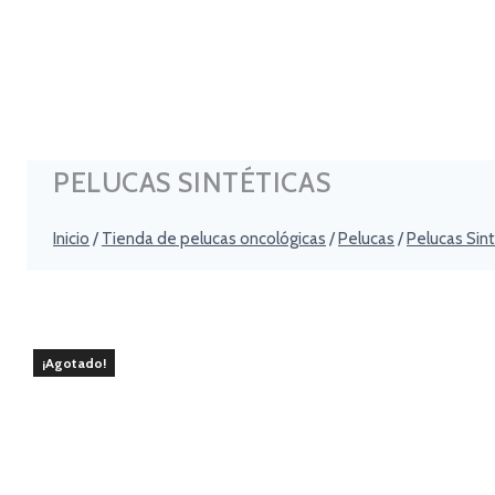
PELUCAS SINTÉTICAS
Inicio
/
Tienda de pelucas oncológicas
/
Pelucas
/
Pelucas Sint
¡Agotado!