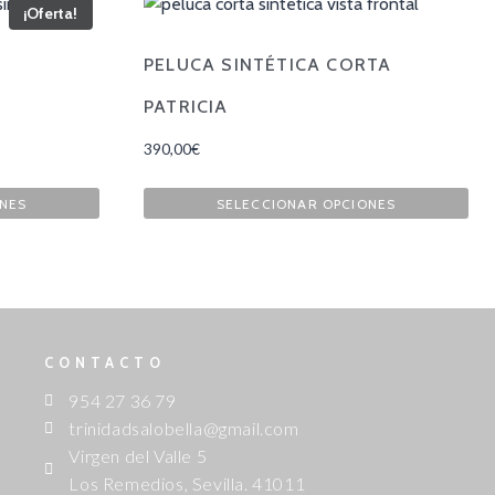
¡Oferta!
PELUCA SINTÉTICA CORTA
PATRICIA
390,00
€
ONES
SELECCIONAR OPCIONES
CONTACTO
954 27 36 79
trinidadsalobella@gmail.com
Virgen del Valle 5
Los Remedios, Sevilla. 41011