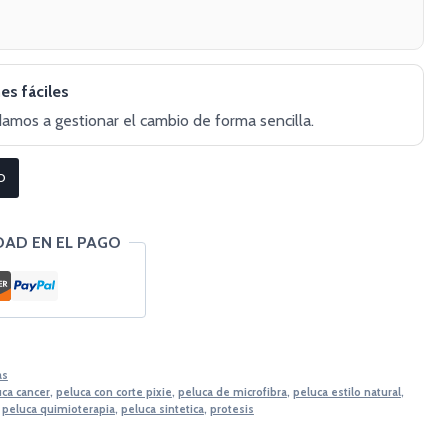
es fáciles
damos a gestionar el cambio de forma sencilla.
O
DAD EN EL PAGO
as
uca cancer
,
peluca con corte pixie
,
peluca de microfibra
,
peluca estilo natural
,
,
peluca quimioterapia
,
peluca sintetica
,
protesis