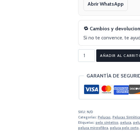
Abrir WhatsApp
🔁 Cambios y devolucion
Si no te convence, te ayu
AÑADIR AL CARRIT
GARANTÍA DE SEGURI
SKU:
N/D
Categorías:
Pelucas
,
Pelucas Sintétic
Etiquetas:
pelo sintetico
,
peluca
,
pel
peluca mircrofibra
,
peluca pelo corto