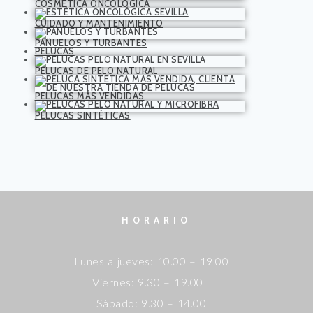
COSMÉTICA ONCOLÓGICA
CUIDADO Y MANTENIMIENTO
PAÑUELOS Y TURBANTES
PELUCAS
PELUCAS DE PELO NATURAL
PELUCAS MÁS VENDIDAS
PELUCAS SINTÉTICAS
HORARIO
Lunes a jueves: 10.00 – 19.00
Viernes: 9.30 – 19.00
Sábado: 9.30 – 14.00