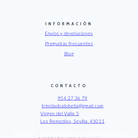
INFORMACIÓN
Envíos y devoluciones
Preguntas frecuentes
Blog
CONTACTO
954 27 36 79
trinidadsalobella@gmail.com
Virgen del Valle 5
Los Remedios, Sevilla. 41011
Aviso Legal
–
Política de Cookies
–
Política de Privacidad