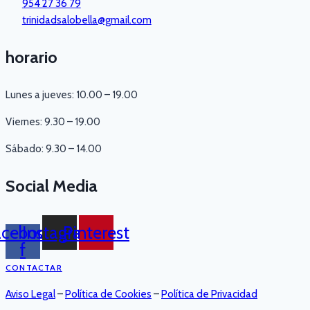
954 27 36 79
trinidadsalobella@gmail.com
horario
Lunes a jueves: 10.00 – 19.00
Viernes: 9.30 – 19.00
Sábado: 9.30 – 14.00
Social Media
acebook-
Instagram
Pinterest
f
CONTACTAR
Aviso Legal
–
Política de Cookies
–
Política de Privacidad