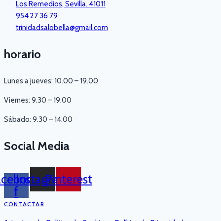
Los Remedios, Sevilla. 41011
954 27 36 79
trinidadsalobella@gmail.com
horario
Lunes a jueves: 10.00 – 19.00
Viernes: 9.30 – 19.00
Sábado: 9.30 – 14.00
Social Media
acebook-
Instagram
Pinterest
f
CONTACTAR