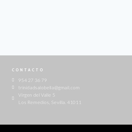
CONTACTO
954 27 36 79
trinidadsalobella@gmail.com
Virgen del Valle 5
Los Remedios, Sevilla. 41011