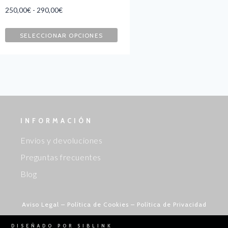
250,00
€
-
290,00
€
SELECCIONAR OPCIONES
INFORMACIÓN
Envíos y devoluciones
Preguntas frecuentes
Blog
Aviso Legal
–
Política de Cookies
–
Política de Privacidad
DISEÑADO POR SIBLINK