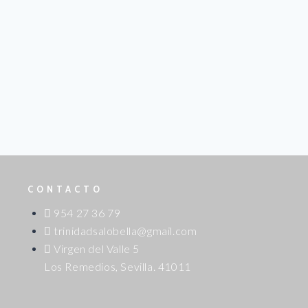
CONTACTO
954 27 36 79
trinidadsalobella@gmail.com
Virgen del Valle 5
Los Remedios, Sevilla. 41011