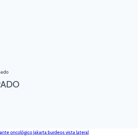
pado
PADO