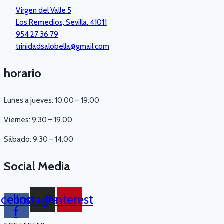
Virgen del Valle 5
Los Remedios, Sevilla. 41011
954 27 36 79
trinidadsalobella@gmail.com
horario
Lunes a jueves: 10.00 – 19.00
Viernes: 9.30 – 19.00
Sábado: 9.30 – 14.00
Social Media
acebook-
Instagram
Pinterest
f