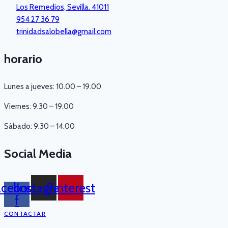
Los Remedios, Sevilla. 41011
954 27 36 79
trinidadsalobella@gmail.com
horario
Lunes a jueves: 10.00 – 19.00
Viernes: 9.30 – 19.00
Sábado: 9.30 – 14.00
Social Media
acebook-
Instagram
Pinterest
f
CONTACTAR