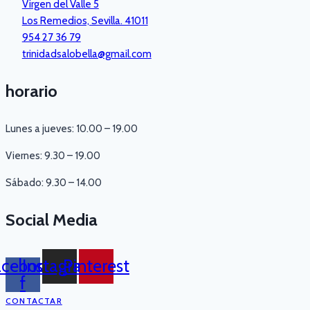
Virgen del Valle 5
Los Remedios, Sevilla. 41011
954 27 36 79
trinidadsalobella@gmail.com
horario
Lunes a jueves: 10.00 – 19.00
Viernes: 9.30 – 19.00
Sábado: 9.30 – 14.00
Social Media
acebook-
Instagram
Pinterest
f
CONTACTAR