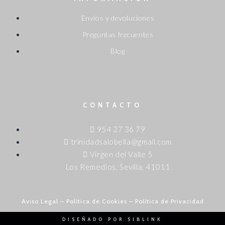
Envíos y devoluciones
Preguntas frecuentes
Blog
CONTACTO
954 27 36 79
trinidadsalobella@gmail.com
Virgen del Valle 5
Los Remedios, Sevilla. 41011
Aviso Legal
–
Política de Cookies
–
Política de Privacidad
DISEÑADO POR SIBLINK