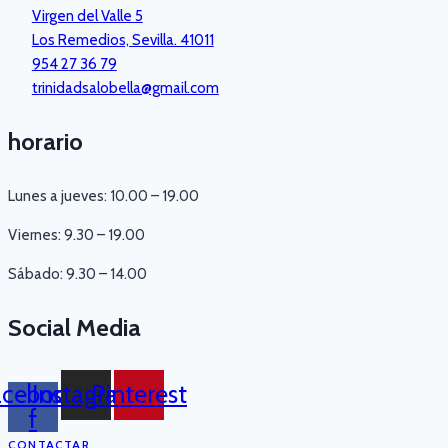
Virgen del Valle 5
Los Remedios, Sevilla. 41011
954 27 36 79
trinidadsalobella@gmail.com
horario
Lunes a jueves: 10.00 – 19.00
Viernes: 9.30 – 19.00
Sábado: 9.30 – 14.00
Social Media
acebook-
Instagram
Pinterest
f
CONTACTAR