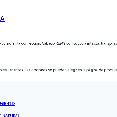
ÍA
lo como en la confección. Cabello REMY con cutícula intacta, transpi
ples variantes. Las opciones se pueden elegir en la página de produc
IMIENTO
O NATURAL